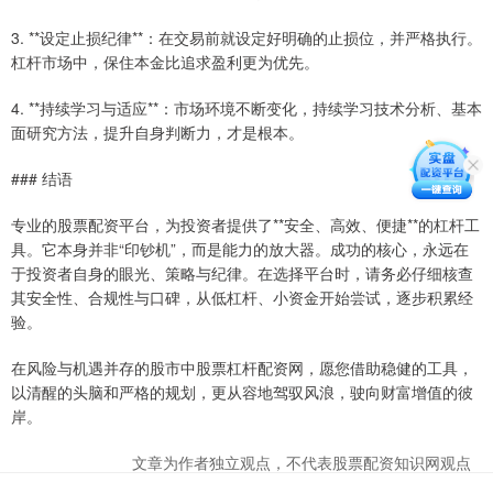
3. **设定止损纪律**：在交易前就设定好明确的止损位，并严格执行。
杠杆市场中，保住本金比追求盈利更为优先。
4. **持续学习与适应**：市场环境不断变化，持续学习技术分析、基本
面研究方法，提升自身判断力，才是根本。
### 结语
专业的股票配资平台，为投资者提供了**安全、高效、便捷**的杠杆工
具。它本身并非“印钞机”，而是能力的放大器。成功的核心，永远在
于投资者自身的眼光、策略与纪律。在选择平台时，请务必仔细核查
其安全性、合规性与口碑，从低杠杆、小资金开始尝试，逐步积累经
验。
在风险与机遇并存的股市中股票杠杆配资网，愿您借助稳健的工具，
以清醒的头脑和严格的规划，更从容地驾驭风浪，驶向财富增值的彼
岸。
文章为作者独立观点，不代表股票配资知识网观点