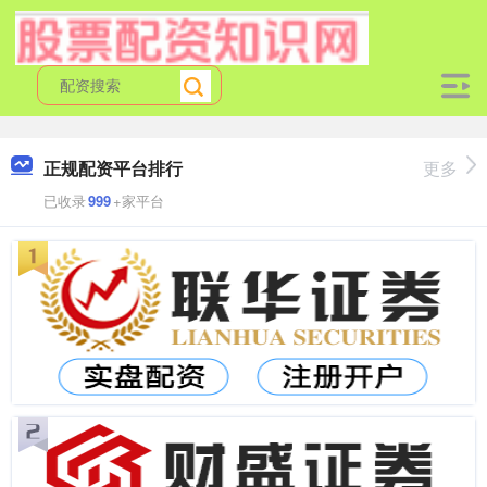
正规配资平台排行
更多
已收录
999
+家平台