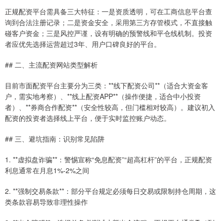
正规配资平台需具备三大特征：一是资质透明，可在工商信息平台查
询到合法注册记录；二是资金安全，采用第三方存管模式，不直接触
碰客户资金；三是风控严谨，设有明确的预警线和平仓线机制。投资
者应优先选择运营超过3年、用户口碑良好的平台。
## 二、主流配资网站类型解析
目前市面配资平台主要分为三类：**线下配资公司**（适合大资金客
户，需实地考察）、**线上配资APP**（操作便捷，适合中小投资
者）、**券商合作配资**（安全性较高，但门槛相对较高）。建议初入
配资的投资者选择线上平台，便于实时监控账户动态。
## 三、避坑指南：识别常见陷阱
1. **虚拟盘诈骗**：警惕宣称“免息配资”“超高杠杆”的平台，正规配资
利息通常在月息1%-2%之间
2. **强制交易条款**：部分平台规定必须每日交易或限制持仓周期，这
类条款容易导致非理性操作