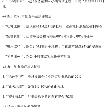
3. **出金障碍**：选择前务必测试小额出金流程，正规平台通常T+1到
账
## 四、2023年配资平台测评要点
- **杠杆比例**：建议选择1:4至1:8的杠杆，过高杠杆易触发强制平仓
- **预警机制**：优质平台会在亏损达60%时预警，80%时强平
- **费用结构**：综合计算利息+手续费，年化成本超过24%的需谨慎
- **客户服务**：7×24小时在线客服是基本配置
## 五、配资操作三大纪律
1. **仓位管理**：单只股票仓位不超过配资总额的50%
2. **止损纪律**：设置8%-10%的硬止损线
3. **资金规划**：配资金额不超过自有资金的2倍
## 结语：理性配资的智慧