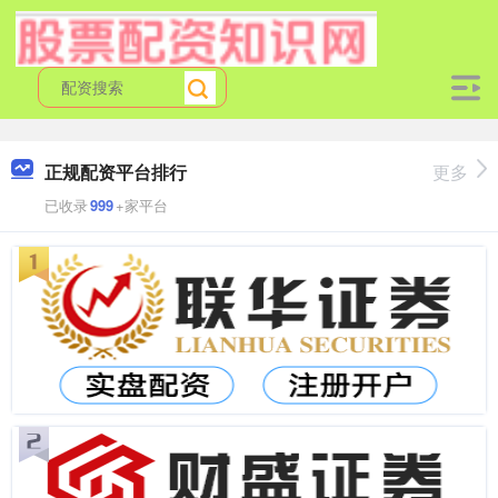
正规配资平台排行
更多
已收录
999
+家平台