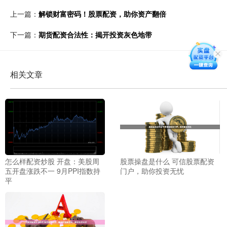
上一篇：
解锁财富密码！股票配资，助你资产翻倍
下一篇：
期货配资合法性：揭开投资灰色地带
相关文章
怎么样配资炒股 开盘：美股周
股票操盘是什么 可信股票配资
五开盘涨跌不一 9月PPI指数持
门户，助你投资无忧
平