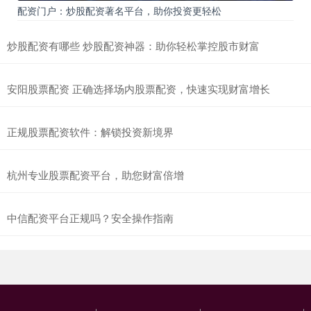
配资门户：炒股配资著名平台，助你投资更轻松
炒股配资有哪些 炒股配资神器：助你轻松掌控股市财富
安阳股票配资 正确选择场内股票配资，快速实现财富增长
正规股票配资软件：解锁投资新境界
杭州专业股票配资平台，助您财富倍增
中信配资平台正规吗？安全操作指南