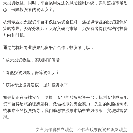
大投资收益。同时，平台采用先进的风险控制系统，实时监控市场动
态，保障投资者的资金安全。
杭州专业股票配资平台不仅提供资金杠杆，还提供专业的投资建议和
策略指导。资深分析师团队深入研究市场，为投资者提供精准的投资
方向和时机。
通过与杭州专业股票配资平台合作，投资者可以：
* 放大投资收益，实现财富倍增
* 降低投资风险，保障资金安全
* 获得专业投资建议，提升投资水平
如果您正在寻找安全、便捷、专业的股票配资平台，杭州专业股票配
资平台将是您的理想选择。凭借雄厚的资金实力、先进的风险控制系
统和专业的投资指导，我们助您在股票市场中乘风破浪，实现财富梦
想。
文章为作者独立观点，不代表股票配资知识网观点