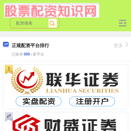
正规配资平台排行
更多
已收录
999
+家平台