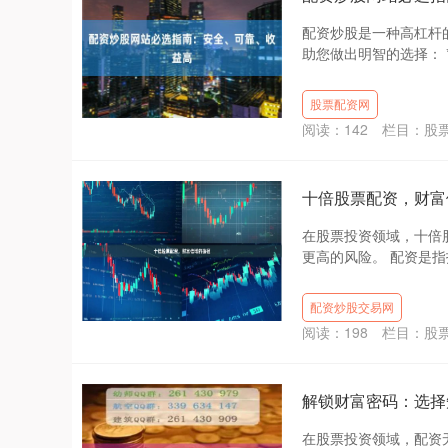
配资炒股是一种高杠杆
助您做出明智的选择： *
股票配资网
阅读：
142
栏目：
股
十倍股票配资，财富
在股票投资领域，十倍
更高的风险。 配资是指
配资炒股交易网
阅读：
198
栏目：
股
解锁财富密码：选择
在股票投资领域，配资