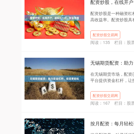
配资炒股，在线开户
配资炒股是一种融资杠
高收益率。配资炒股具有以
配资炒股交易网
阅读：
135
栏目：
股
无锡期货配资：助力
在无锡期货市场，配资
平台提供资金杠杆，让投
配资炒股交易网
阅读：
167
栏目：
股
按月配资：每月轻松