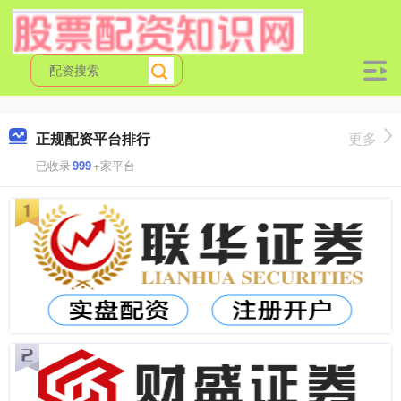
正规配资平台排行
更多
已收录
999
+家平台