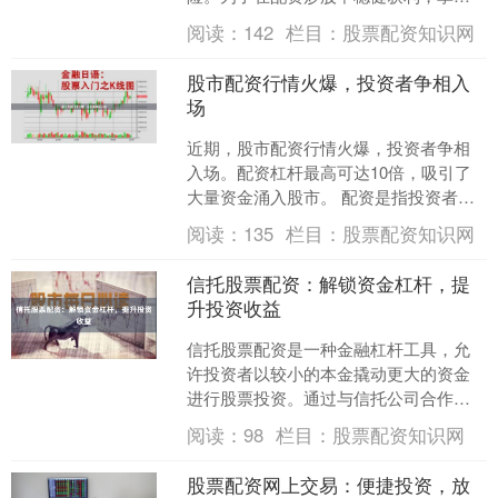
以下技巧至关重要： **1. 严格控制杠杆
阅读：
142
栏目：
股票配资知识网
率：** 杠杆率越....
股市配资行情火爆，投资者争相入
场
近期，股市配资行情火爆，投资者争相
入场。配资杠杆最高可达10倍，吸引了
大量资金涌入股市。 配资是指投资者通
过向配资公司借款，以放大资金规模进
阅读：
135
栏目：
股票配资知识网
行股票投资的行为。配....
信托股票配资：解锁资金杠杆，提
升投资收益
信托股票配资是一种金融杠杆工具，允
许投资者以较小的本金撬动更大的资金
进行股票投资。通过与信托公司合作，
投资者可以获得最高1:10的配资比例，从
阅读：
98
栏目：
股票配资知识网
而放大投资收益。 ....
股票配资网上交易：便捷投资，放