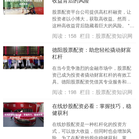
收益背后的风险
股票配资平台公司提供高杠杆融资，让
投资者以小博大，获取高收益。然而，
这种高收益背后隐藏着巨大的风险。 **
高杠杆的双刃剑** 配资平台提供的杠杆
阅读：
158
栏目：
股票配资知识网
率通常很高，这意....
德阳股票配资：助您轻松撬动财富
杠杆
在当今竞争激烈的金融市场中，股票配
资已成为投资者撬动财富杠杆的有效工
具。德阳股票配资凭借其专业服务和灵
活方案，为投资者提供了一条通往财富
阅读：
198
栏目：
股票配资知识网
增值的便捷之路。 德阳股....
在线炒股配资必看：掌握技巧，稳
健获利
在线炒股配资是一种杠杆化的投资方
式，可以放大收益，但同时也会增加风
险。为了在配资炒股中稳健获利，掌握