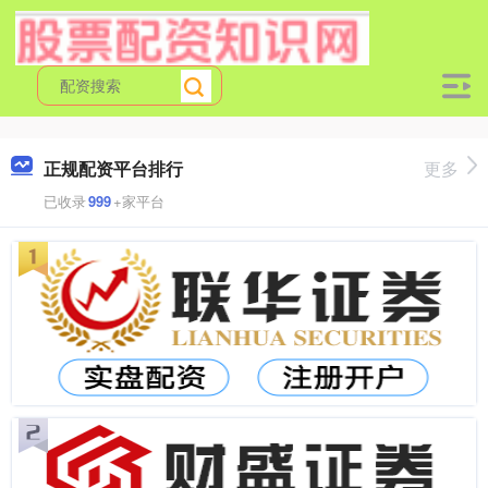
正规配资平台排行
更多
已收录
999
+家平台