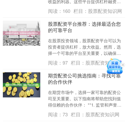
收益的利器。这些平台提供杠杆融资，
让您以更少的本金撬动更大的资金，从
阅读：
160
栏目：
股票配资知识网
而获得更高的投资回报。 ....
股票配资平台推荐：选择最适合您
的可靠平台
在股票投资领域，股票配资平台可以为
投资者提供杠杆，放大收益。然而，选
择一个可靠的平台至关重要，以确保资
金安全和投资顺利。 **选择股票配资平
阅读：
97
栏目：
股票配资知识网
台的标准：** * ....
期货配资公司挑选指南：寻找可靠
的合作伙伴
在期货市场中，选择一家可靠的配资公
司至关重要。以下指南将帮助您找到值
得信赖的合作伙伴： **1. 监管和声誉：**
选择受监管的配资公司，并检查其声
阅读：
73
栏目：
股票配资知识网
誉。查看在线....